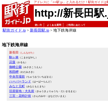
アドレスに「○○駅.jp」と入れるだけ！駅街ガイド
http://新長田駅.
｜
｜
使い方
よくある質問
ご利用にあたって
駅街ガイド.jp
>
新長田駅.jp
> 地下鉄海岸線
地下鉄海岸線
新長田
（しんながた）
駒ヶ林
（こまがばやし）
苅藻
（かるも）
御崎公園
（みさきこうえん）
和田岬
（わだみさき）
中央市場前
（ちゅうおういちばまえ）
ハーバーランド
（はーばーらんど）
みなと元町
（みなともとまち）
旧居留地・大丸前
（きゅうきょりゅうち・だいまるまえ）
三宮・花時計前
（さんのみや・はなどけいまえ）